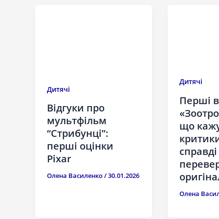
Дитячі
Дитячі
Перші в
Відгуки про
«Зоотро
мультфільм
що каж
“Стрибунці”:
критики
перші оцінки
справді
Pixar
переве
оригіна
Олена Василенко
/
30.01.2026
Олена Васи