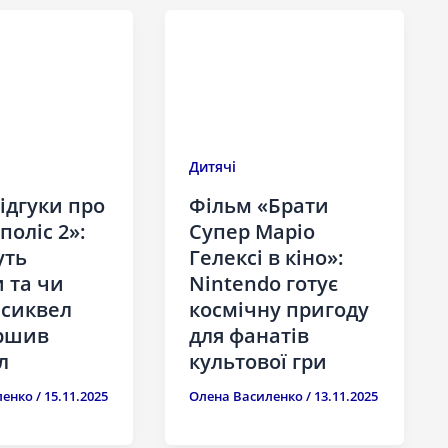
Дитячі
ідгуки про
Фільм «Брати
поліс 2»:
Супер Маріо
уть
Гелексі в кіно»:
 та чи
Nintendo готує
 сиквел
космічну пригоду
ршив
для фанатів
л
культової гри
ленко
/
15.11.2025
Олена Василенко
/
13.11.2025