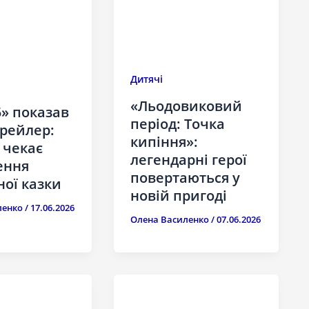
Дитячі
«Льодовиковий
» показав
період: Точка
рейлер:
кипіння»:
 чекає
легендарні герої
ення
повертаються у
ої казки
новій пригоді
ленко
/
17.06.2026
Олена Василенко
/
07.06.2026