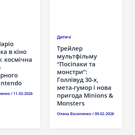
Дитячі
аріо
Трейлер
ка в кіно
мультфільму
: космічна
“Посіпаки та
а
монстри”:
арного
Голлівуд 30-х,
intendo
мета-гумор і нова
ленко
/
11.03.2026
пригода Minions &
Monsters
Олена Василенко
/
09.02.2026