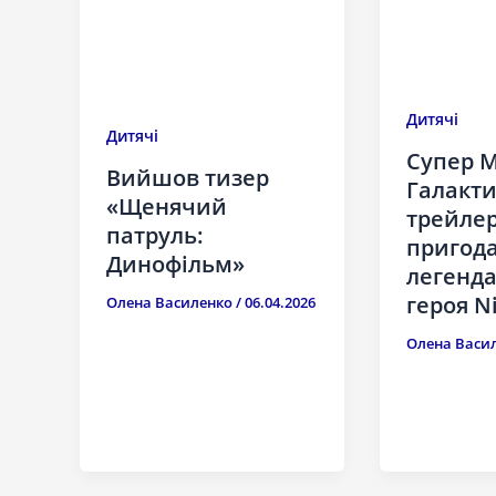
Дитячі
Дитячі
Супер М
Вийшов тизер
Галакти
«Щенячий
трейлер
патруль:
пригод
Динофільм»
легенд
героя N
Олена Василенко
/
06.04.2026
Олена Васи