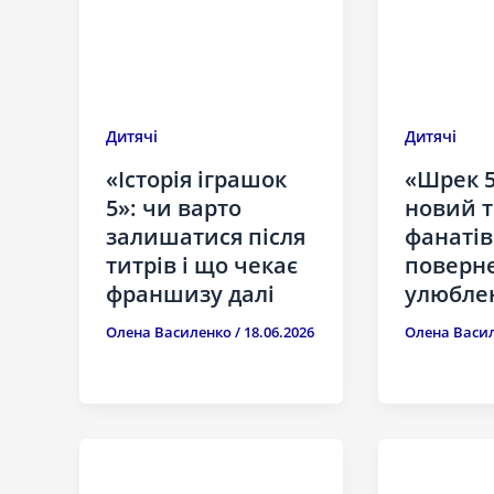
Дитячі
Дитячі
«Історія іграшок
«Шрек 5
5»: чи варто
новий т
залишатися після
фанатів
титрів і що чекає
поверн
франшизу далі
улюблен
Олена Василенко
/
18.06.2026
Олена Васи