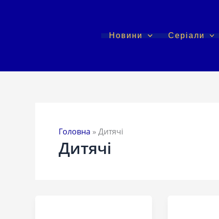
Перейти
до
вмісту
Новини
Серіали
Головна
»
Дитячі
Дитячі