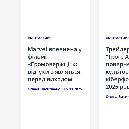
Фантастика
Фантастик
Marvel впевнена у
Трейлер
фільмі
“Трон: 
«Громовержці*»:
поверн
відгуки з’являться
культов
перед виходом
кіберф
2025 ро
Олена Василенко
/
16.04.2025
Олена Васи