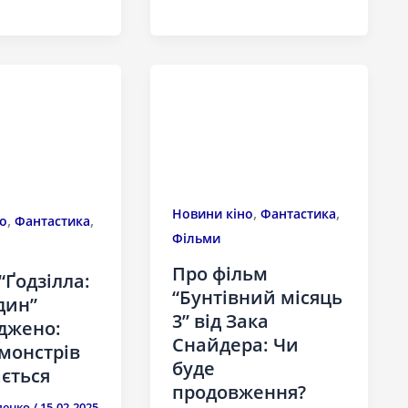
,
,
Новини кіно
Фантастика
,
,
о
Фантастика
Фільми
Про фільм
“Ґодзілла:
“Бунтівний місяць
дин”
3” від Зака
джено:
Снайдера: Чи
монстрів
буде
ється
продовження?
ленко
/
15.02.2025