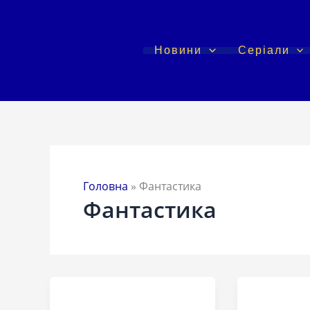
Перейти
до
вмісту
Новини
Серіали
Головна
»
Фантастика
Фантастика