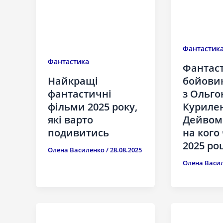
Фантастик
Фантастика
Фантас
бойовик
Найкращі
з Ольго
фантастичні
Курилен
фільми 2025 року,
Дейвом 
які варто
на кого
подивитись
2025 роц
Олена Василенко
/
28.08.2025
Олена Васи