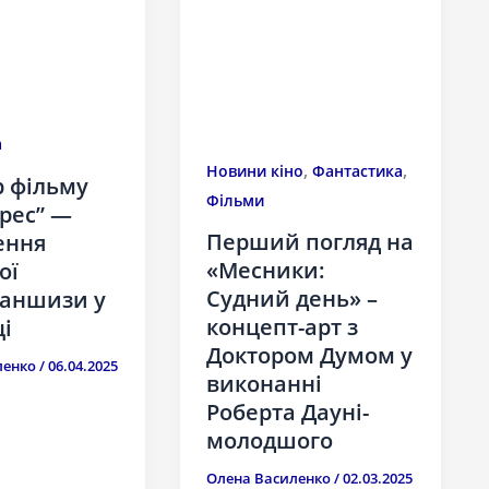
а
,
,
Новини кіно
Фантастика
 фільму
Фільми
Арес” —
Перший погляд на
ення
«Месники:
ої
Судний день» –
раншизи у
концепт-арт з
ці
Доктором Думом у
ленко
/
06.04.2025
виконанні
Роберта Дауні-
молодшого
Олена Василенко
/
02.03.2025