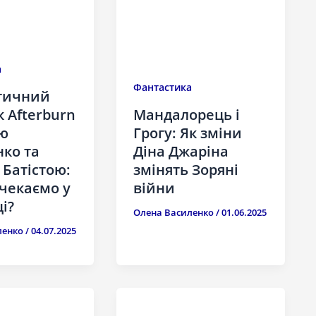
а
Фантастика
тичний
 Afterburn
Мандалорець і
ю
Грогу: Як зміни
ко та
Діна Джаріна
Батістою:
змінять Зоряні
 чекаємо у
війни
і?
Олена Василенко
/
01.06.2025
ленко
/
04.07.2025