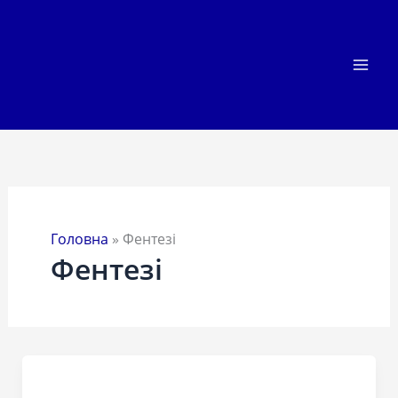
Перейти
до
вмісту
Головна
»
Фентезі
Фентезі