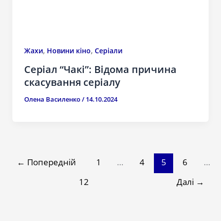
,
,
Жахи
Новини кіно
Серіали
Серіал “Чакі”: Відома причина
скасування серіалу
Олена Василенко
/
14.10.2024
←
Попередній
1
…
4
5
6
…
12
Далі
→