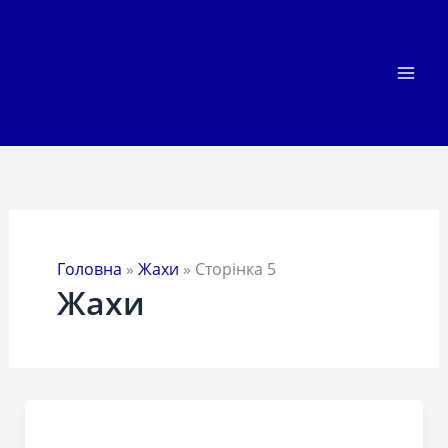
Перейти
до
вмісту
Головна
»
Жахи
»
Сторінка 5
Жахи