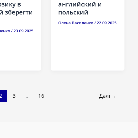
английский и
озику в
польский
 й зберегти
Олена Василенко
/
22.09.2025
ленко
/
23.09.2025
2
3
…
16
Далі
→