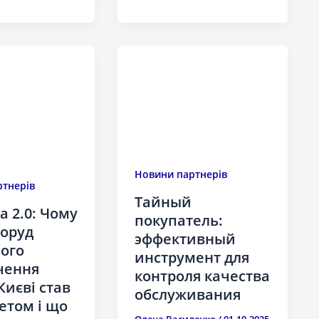
Новини партнерів
тнерів
Тайный
 2.0: Чому
покупатель:
поруд
эффективный
ого
инструмент для
чення
контроля качества
Києві став
обслуживания
етом і що
Олена Василенко
/
01.10.2025