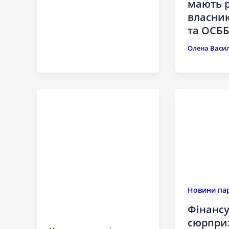
мають 
власник
та ОСБ
Олена Васи
Новини пар
Фінансу
сюрприз