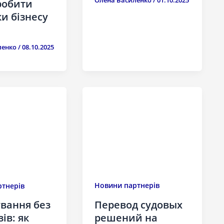
робити
и бізнесу
Б
ленко
/
08.10.2025
Новини партнерів
тнерів
Перевод судовых
вання без
решений на
ів: як