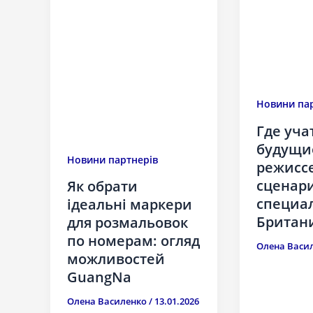
Новини пар
Где уча
будущи
Новини партнерів
режисс
сценари
Як обрати
специа
ідеальні маркери
Британ
для розмальовок
по номерам: огляд
Олена Васи
можливостей
GuangNa
Олена Василенко
/
13.01.2026