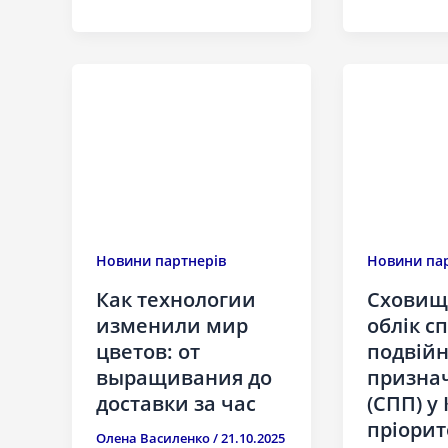
Новини партнерів
Новини пар
Как технологии
Сховища
изменили мир
облік с
цветов: от
подвійн
выращивания до
призна
доставки за час
(СПП) у 
пріорит
Олена Василенко
/
21.10.2025