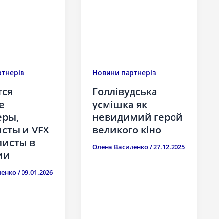
тнерів
Новини партнерів
тся
Голлівудська
е
усмішка як
еры,
невидимий герой
сты и VFX-
великого кіно
листы в
Олена Василенко
/
27.12.2025
ии
ленко
/
09.01.2026