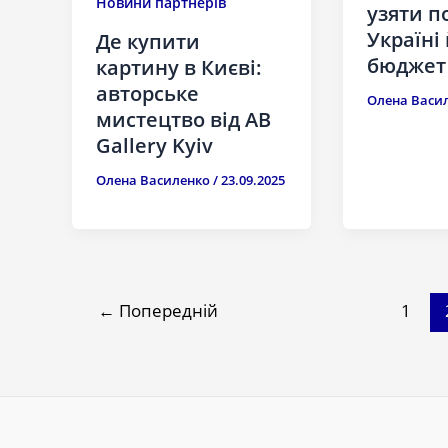
Новини партнерів
узяти п
Україні
Де купити
бюджет
картину в Києві:
авторське
Олена Васи
мистецтво від AB
Gallery Kyiv
Олена Василенко
/
23.09.2025
←
Попередній
1