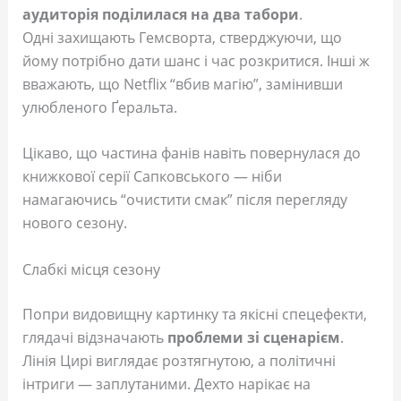
аудиторія поділилася на два табори
.
Одні захищають Гемсворта, стверджуючи, що
йому потрібно дати шанс і час розкритися. Інші ж
вважають, що Netflix “вбив магію”, замінивши
улюбленого Ґеральта.
Цікаво, що частина фанів навіть повернулася до
книжкової серії Сапковського — ніби
намагаючись “очистити смак” після перегляду
нового сезону.
Слабкі місця сезону
Попри видовищну картинку та якісні спецефекти,
глядачі відзначають
проблеми зі сценарієм
.
Лінія Цирі виглядає розтягнутою, а політичні
інтриги — заплутаними. Дехто нарікає на