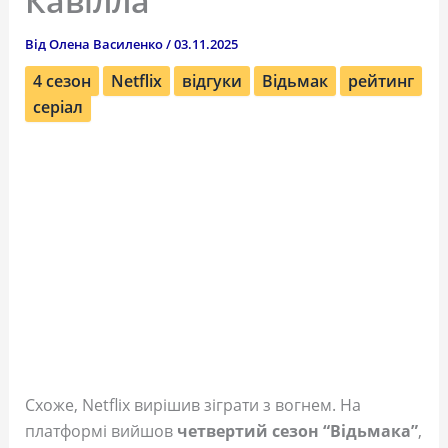
Кавілла
Від
Олена Василенко
/
03.11.2025
4 сезон
Netflix
відгуки
Відьмак
рейтинг
серіал
Схоже, Netflix вирішив зіграти з вогнем. На
платформі вийшов
четвертий сезон “Відьмака”
,