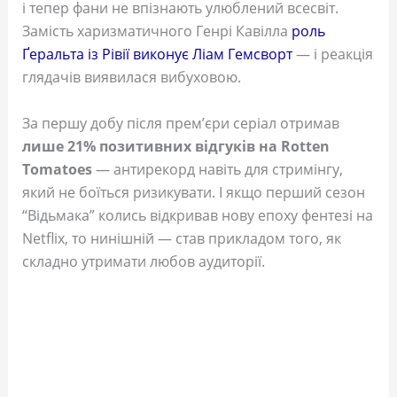
і тепер фани не впізнають улюблений всесвіт.
Замість харизматичного Генрі Кавілла
роль
Ґеральта із Рівії виконує Ліам Гемсворт
— і реакція
глядачів виявилася вибуховою.
За першу добу після прем’єри серіал отримав
лише 21% позитивних відгуків на Rotten
Tomatoes
— антирекорд навіть для стримінгу,
який не боїться ризикувати. І якщо перший сезон
“Відьмака” колись відкривав нову епоху фентезі на
Netflix, то нинішній — став прикладом того, як
складно утримати любов аудиторії.