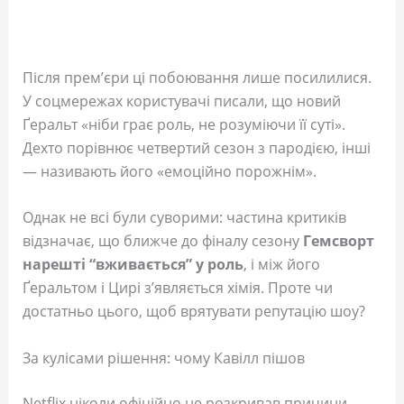
Після прем’єри ці побоювання лише посилилися.
У соцмережах користувачі писали, що новий
Ґеральт «ніби грає роль, не розуміючи її суті».
Дехто порівнює четвертий сезон з пародією, інші
— називають його «емоційно порожнім».
Однак не всі були суворими: частина критиків
відзначає, що ближче до фіналу сезону
Гемсворт
нарешті “вживається” у роль
, і між його
Ґеральтом і Цирі з’являється хімія. Проте чи
достатньо цього, щоб врятувати репутацію шоу?
За кулісами рішення: чому Кавілл пішов
Netflix ніколи офіційно не розкривав причини