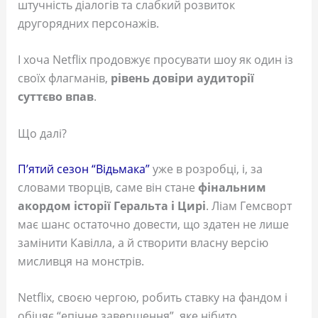
штучність діалогів та слабкий розвиток
другорядних персонажів.
І хоча Netflix продовжує просувати шоу як один із
своїх флагманів,
рівень довіри аудиторії
суттєво впав
.
Що далі?
П’ятий сезон “Відьмака”
уже в розробці, і, за
словами творців, саме він стане
фінальним
акордом історії Геральта і Цирі
. Ліам Гемсворт
має шанс остаточно довести, що здатен не лише
замінити Кавілла, а й створити власну версію
мисливця на монстрів.
Netflix, своєю чергою, робить ставку на фандом і
обіцяє “епічне завершення”, яке нібито