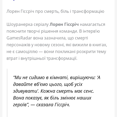
Лорен Гіссріч про смерть, біль і трансформацію
Шоуранерка серіалу
Лорен Гіссріч
намагається
пояснити творчі рішення команди. В інтерв’ю
GamesRadar вона зазначила, що смерті
персонажів у новому сезоні, які вижили в книгах,
не є самоціллю — вони покликані розкрити тему
втрат і внутрішньої трансформації.
“Ми не сидимо в кімнаті, вирішуючи: ‘А
давайте вб’ємо цього, щоб усіх
здивувати’. Кожна смерть має сенс.
Вона показує, як біль змінює наших
героїв”, — сказала Гіссріч.