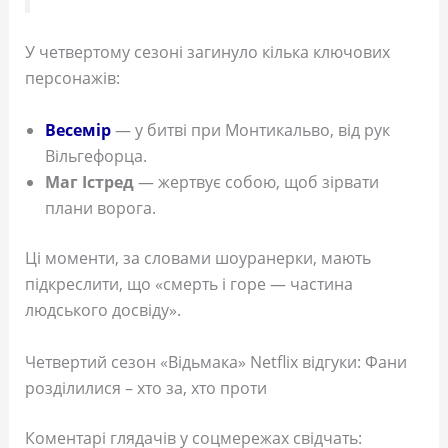
У четвертому сезоні загинуло кілька ключових
персонажів:
Весемір
— у битві при Монтикальво, від рук
Вільгефорца.
Маг Істред
— жертвує собою, щоб зірвати
плани ворога.
Ці моменти, за словами шоуранерки, мають
підкреслити, що «смерть і горе — частина
людського досвіду».
Четвертий сезон «Відьмака» Netflix відгуки: Фани
розділилися – хто за, хто проти
Коментарі глядачів у соцмережах свідчать: