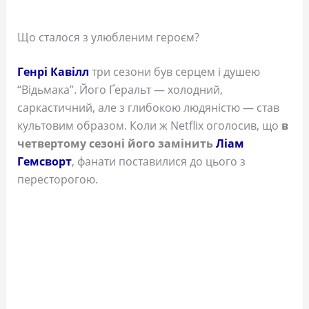
Що сталося з улюбленим героєм?
Генрі Кавілл
три сезони був серцем і душею
“Відьмака”. Його Ґеральт — холодний,
саркастичний, але з глибокою людяністю — став
культовим образом. Коли ж Netflix оголосив, що
в
четвертому сезоні його замінить
Ліам
Гемсворт
, фанати поставилися до цього з
пересторогою.