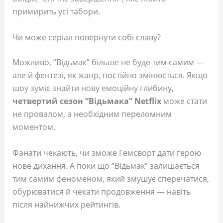
примирить усі табори.
Чи може серіал повернути собі славу?
Можливо, “Відьмак” більше не буде тим самим —
але й фентезі, як жанр, постійно змінюється. Якщо
шоу зуміє знайти нову емоційну глибину,
четвертий сезон “Відьмака” Netflix
може стати
не провалом, а необхідним переломним
моментом.
Фанати чекають, чи зможе Гемсворт дати герою
нове дихання. А поки що “Відьмак” залишається
тим самим феноменом, який змушує сперечатися,
обурюватися й чекати продовження — навіть
після найнижчих рейтингів.