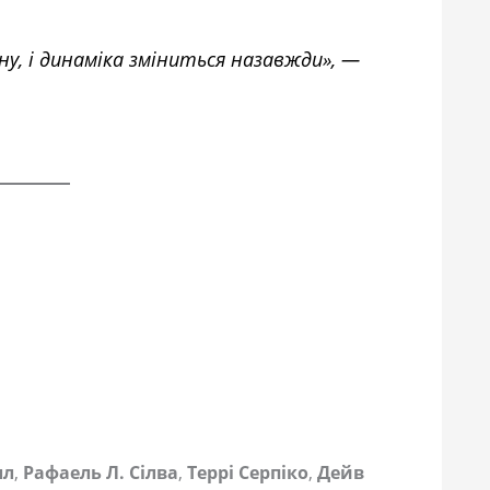
у, і динаміка зміниться назавжди», —
лл
,
Рафаель Л. Сілва
,
Террі Серпіко
,
Дейв