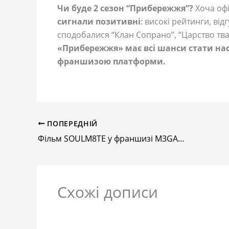
Чи буде 2 сезон “Прибережжя”?
Хоча офі
сигнали позитивні
: високі рейтинги, від
сподобалися “Клан Сопрано”, “Царство твар
«Прибережжя» має всі шанси стати н
франшизою платформи.
ПОПЕРЕДНІЙ
Фільм SOULM8TE у франшизі M3GAN: новий трилер зі штучним інтелектом
Схожі дописи