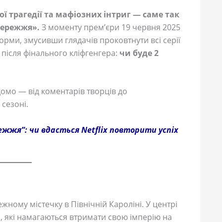
 трагедії та мафіозних інтриг — саме так
бережжя».
З моменту прем’єри 19 червня 2025
орми, змусивши глядачів проковтнути всі серії
 після фінального кліфгенгера:
чи буде 2
омо — від коментарів творців до
сезоні.
ежжя”: чи вдасться Netflix повторити успіх
жному містечку в Північній Кароліні. У центрі
, які намагаються втримати свою імперію на