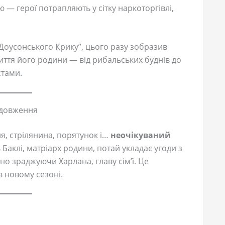
ю — герої потрапляють у сітку наркоторгівлі,
“Доусонського Крику”, цього разу зобразив
иття його родини — від рибальських буднів до
стами.
родовження
, стрілянина, порятунок і…
неочікуваний
ь Баклі, матріарх родини, потай укладає угоди з
 зраджуючи Харлана, главу сім’ї. Це
 новому сезоні.