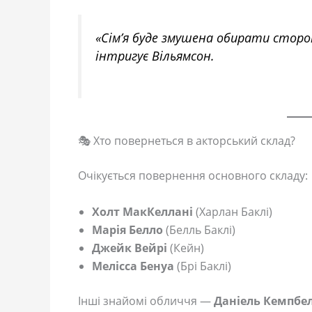
«Сім’я буде змушена обирати сторон
інтригує Вільямсон.
🎭 Хто повернеться в акторський склад?
Очікується повернення основного складу:
Холт МакКеллані
(Харлан Баклі)
Марія Белло
(Белль Баклі)
Джейк Вейрі
(Кейн)
Мелісса Бенуа
(Брі Баклі)
Інші знайомі обличчя —
Даніель Кемпбе