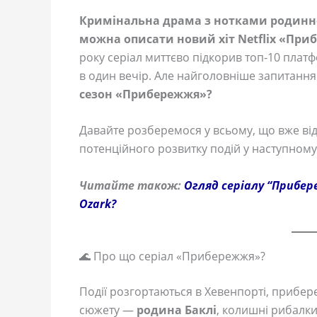
Кримінальна драма з нотками родинної
можна описати новий хіт Netflix «При
року серіал миттєво підкорив топ-10 платф
в один вечір. Але найголовніше запитання
сезон «Прибережжя»?
Давайте розберемося у всьому, що вже від
потенційного розвитку подій у наступному 
Читайте також:
Огляд серіалу “Прибер
Ozark?
🌊 Про що серіал «Прибережжя»?
Події розгортаються в Хевенпорті, прибере
сюжету —
родина Баклі
, колишні рибалки