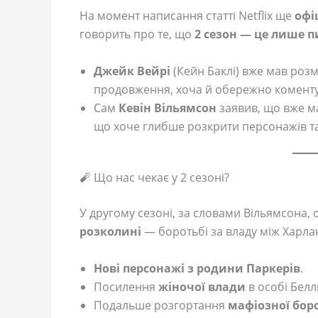
На момент написання статті Netflix ще
офі
говорить про те, що
2 сезон — це лише п
Джейк Вейрі
(Кейн Баклі) вже мав роз
продовження, хоча й обережно комент
Сам
Кевін Вільямсон
заявив, що вже 
що хоче глибше розкрити персонажів та
🧨 Що нас чекає у 2 сезоні?
У другому сезоні, за словами Вільямсона,
розколині
— боротьбі за владу між Харлан
Нові персонажі з родини Паркерів
.
Посилення
жіночої влади
в особі Белл
Подальше розгортання
мафіозної бор