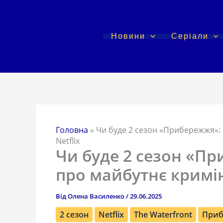
Перейти
до
вмісту
Новини
Серіали
Головна
»
Чи буде 2 сезон «Прибережжя»: 
Netflix
Чи буде 2 сезон «П
про майбутнє кримін
Від
Олена Василенко
/
29.06.2025
2 сезон
Netflix
The Waterfront
При