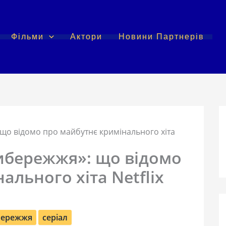
Фільми
Актори
Новини Партнерів
що відомо про майбутнє кримінального хіта
рибережжя»: що відомо
ального хіта Netflix
бережжя
серіал