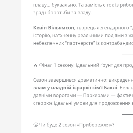
плаву… буквально. Та замість сіток із рибо
зрад і боротьби за владу.
Кевін Вільямсон
, творець легендарного 
історію, натхненну реальними подіями з ж
небезпечних “партнерств” із контрабанди
🔥 Фінал 1 сезону: ідеальний ґрунт для п
Сезон завершився драматично: викрадення
злам у владній ієрархії сім’ї Баклі
. Белл
давніми ворогами — Паркерами — фактично
створює ідеальні умови для продовження в
🤔 Чи буде 2 сезон «Прибережжя»?