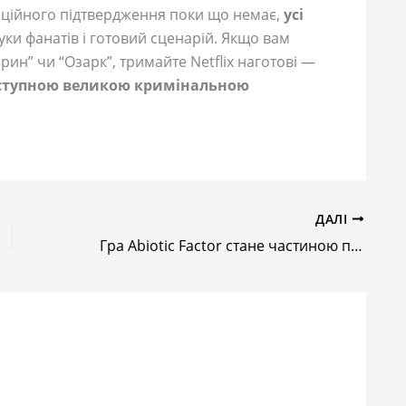
ційного підтвердження поки що немає,
усі
гуки фанатів і готовий сценарій. Якщо вам
ин” чи “Озарк”, тримайте Netflix наготові —
аступною великою кримінальною
ДАЛІ
Гра Abiotic Factor стане частиною підписки PS Plus Extra в липні