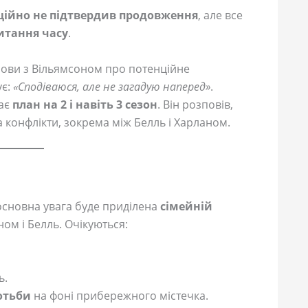
ційно не підтвердив продовження
, але все
итання часу
.
мови з Вільямсоном про потенційне
ує:
«Сподіваюся, але не загадую наперед»
.
має
план на 2 і навіть 3 сезон
. Він розповів,
 конфлікти, зокрема між Белль і Харланом.
 основна увага буде приділена
сімейній
ом і Белль. Очікуються:
ь.
отьби
на фоні прибережного містечка.