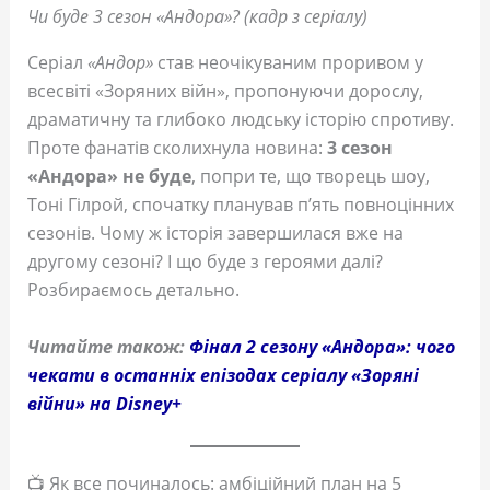
Чи буде 3 сезон «Андора»? (кадр з серіалу)
Серіал
«Андор»
став неочікуваним проривом у
всесвіті «Зоряних війн», пропонуючи дорослу,
драматичну та глибоко людську історію спротиву.
Проте фанатів сколихнула новина:
3 сезон
«Андора» не буде
, попри те, що творець шоу,
Тоні Гілрой, спочатку планував п’ять повноцінних
сезонів. Чому ж історія завершилася вже на
другому сезоні? І що буде з героями далі?
Розбираємось детально.
Читайте також:
Фінал 2 сезону «Андора»: чого
чекати в останніх епізодах серіалу «Зоряні
війни» на Disney+
📺 Як все починалось: амбіційний план на 5