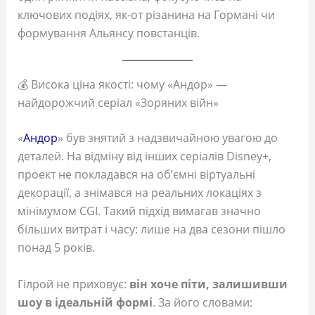
ключових подіях, як-от різанина на Гормані чи
формування Альянсу повстанців.
💰 Висока ціна якості: чому «Андор» —
найдорожчий серіал «Зоряних війн»
«
Андор
» був знятий з надзвичайною увагою до
деталей. На відміну від інших серіалів Disney+,
проект не покладався на об’ємні віртуальні
декорації, а знімався на реальних локаціях з
мінімумом CGI. Такий підхід вимагав значно
більших витрат і часу: лише на два сезони пішло
понад 5 років.
Гілрой не приховує:
він хоче піти, залишивши
шоу в ідеальній формі
. За його словами: