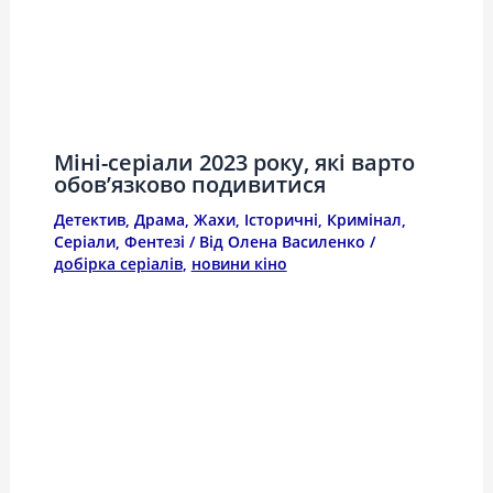
Міні-серіали 2023 року, які варто
обов’язково подивитися
Детектив
,
Драма
,
Жахи
,
Історичні
,
Кримінал
,
Серіали
,
Фентезі
/ Від
Олена Василенко
/
добірка серіалів
,
новини кіно