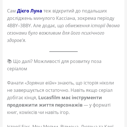
Сам
Дієго Луна
теж відкритий до подальших
досліджень минулого Кассіана, зокрема періоду
4BBY–3BBY. Але додає, що
обмеження історії двома
сезонами було важливим для його психічного
здоров’я
.
📚 Що далі? Можливості для розвитку поза
серіалом
Фанати
«Зоряних війн»
знають, що історія ніколи
не завершується остаточно. Навіть якщо серіал
добігає кінця,
Lucasfilm має інструменти
продовжити життя персонажів
— у форматі
книг, коміксів чи навіть ігор.
Історії Бікс, Мон Мотми, Вілмона, Лютена та Клеї