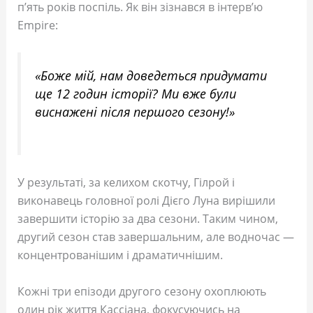
п’ять років поспіль. Як він зізнався в інтерв’ю
Empire:
«Боже мій, нам доведеться придумати
ще 12 годин історії? Ми вже були
виснажені після першого сезону!»
У результаті, за келихом скотчу, Гілрой і
виконавець головної ролі Дієго Луна вирішили
завершити історію за два сезони. Таким чином,
другий сезон став завершальним, але водночас —
концентрованішим і драматичнішим.
Кожні три епізоди другого сезону охоплюють
один рік життя Кассіана, фокусуючись на