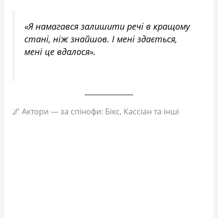
«Я намагався залишити речі в кращому
стані, ніж знайшов. І мені здається,
мені це вдалося».
🌌 Актори — за спінофи: Бікс, Кассіан та інші