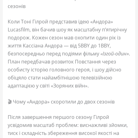
сезонів
Коли Тоні Гілрой представив ідею «Андора»
Lucasfilm, він бачив шоу як масштабну п’ятирічну
подорож. Кожен сезон мав охопити один рік із
життя Кассіана Андора — від 5BBY до 1BBY,
безпосередньо перед подіями фільму
«Ізгой-один»
.
План передбачав розвиток Повстання через
особисту історію головного героя, і шоу дійсно
обіцяло стати найамбітнішою телевізійною
адаптацією у світі «Зоряних війн».
🎬 Чому «Андора» скоротили до двох сезонів
Після завершення першого сезону Гілрой
усвідомив масштаб проблем: виснажливі зйомки,
тиск і складність збереження високої якості на