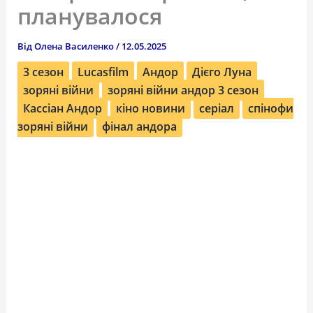
планувалося
Від
Олена Василенко
/
12.05.2025
3 сезон
Lucasfilm
Андор
Дієго Луна
зоряні війни
зоряні війни андор 3 сезон
Кассіан Андор
кіно новини
серіал
спінофи
зоряні війни
фінал андора