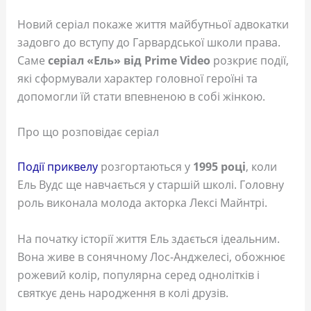
Новий серіал покаже життя майбутньої адвокатки
задовго до вступу до Гарвардської школи права.
Саме
серіал «Ель» від Prime Video
розкриє події,
які сформували характер головної героїні та
допомогли їй стати впевненою в собі жінкою.
Про що розповідає серіал
Події приквелу
розгортаються у
1995 році
, коли
Ель Вудс ще навчається у старшій школі. Головну
роль виконала молода акторка Лексі Майнтрі.
На початку історії життя Ель здається ідеальним.
Вона живе в сонячному Лос-Анджелесі, обожнює
рожевий колір, популярна серед однолітків і
святкує день народження в колі друзів.