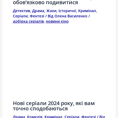
обов’язково подивитися
Детектив
,
Драма
,
Жахи
,
Історичні
,
Кримінал
,
Серіали
,
Фентезі
/ Від
Олена Василенко
/
добірка серіалів
,
новини кіно
Нові серіали 2024 року, які вам
точно сподобаються
Драма
,
Комедія
,
Кримінал
,
Серіали
,
Фентезі
/ Від