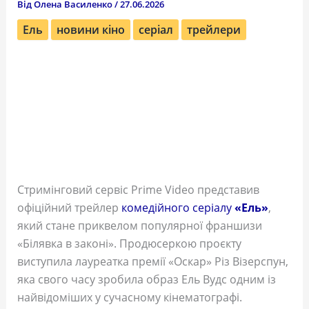
Від
Олена Василенко
/
27.06.2026
Ель
новини кіно
серіал
трейлери
Стримінговий сервіс Prime Video представив
офіційний трейлер
комедійного серіалу
«Ель»
,
який стане приквелом популярної франшизи
«Білявка в законі». Продюсеркою проєкту
виступила лауреатка премії «Оскар» Різ Візерспун,
яка свого часу зробила образ Ель Вудс одним із
найвідоміших у сучасному кінематографі.