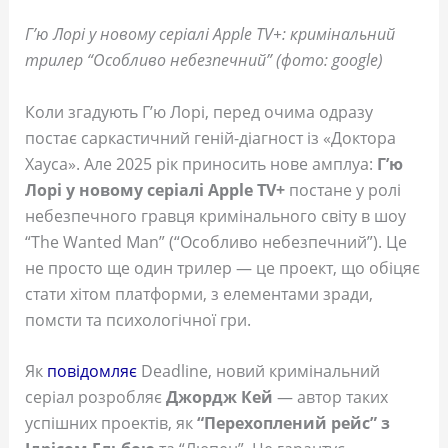
Г’ю Лорі у новому серіалі Apple TV+: кримінальний
трилер “Особливо небезпечний” (фото: google)
Коли згадують Г’ю Лорі, перед очима одразу
постає саркастичний геній-діагност із «Доктора
Хауса». Але 2025 рік приносить нове амплуа:
Г’ю
Лорі у новому серіалі Apple TV+
постане у ролі
небезпечного гравця кримінального світу в шоу
“The Wanted Man” (“Особливо небезпечний”). Це
не просто ще один трилер — це проект, що обіцяє
стати хітом платформи, з елементами зради,
помсти та психологічної гри.
Як
повідомляє
Deadline, новий кримінальний
серіал розробляє
Джордж Кей
— автор таких
успішних проектів, як
“Перехоплений рейс” з