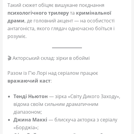
Такий сюжет обіцяє вишукане поєднання
психологічного трилеру
та
кримінальної
драми
, де головний акцент — на особистості
антагоніста, якого глядач одночасно боїться і
розуміє.
🎬 Акторський склад: зірки в обоймі
Разом із Г’ю Лорі над серіалом працює
вражаючий каст
:
Тенді Ньютон
— зірка «Світу Дикого Заходу»,
відома своїм сильним драматичним
діапазоном;
Джина Маккі
— блискуча акторка з серіалу
«Борджіа»;