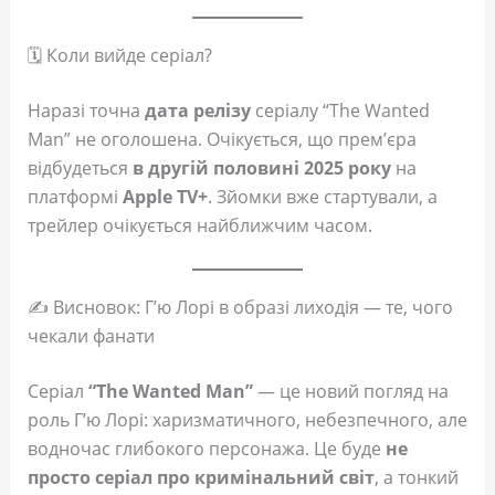
🗓 Коли вийде серіал?
Наразі точна
дата релізу
серіалу “The Wanted
Man” не оголошена. Очікується, що прем’єра
відбудеться
в другій половині 2025 року
на
платформі
Apple TV+
. Зйомки вже стартували, а
трейлер очікується найближчим часом.
✍️ Висновок: Г’ю Лорі в образі лиходія — те, чого
чекали фанати
Серіал
“The Wanted Man”
— це новий погляд на
роль Г’ю Лорі: харизматичного, небезпечного, але
водночас глибокого персонажа. Це буде
не
просто серіал про кримінальний світ
, а тонкий