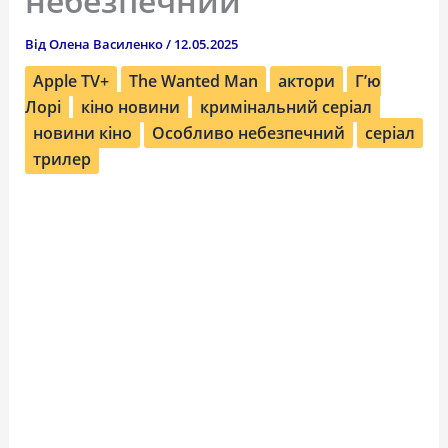
небезпечний”
Від
Олена Василенко
/
12.05.2025
Apple TV+
The Wanted Man
актори
Г’ю
Лорі
кіно новини
кримінальний серіал
новини кіно
Особливо небезпечний
серіал
трилер