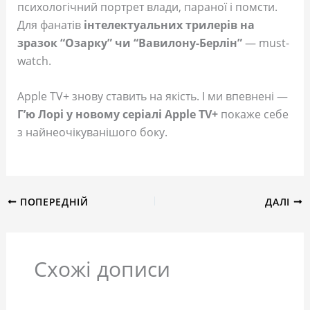
психологічний портрет влади, параної і помсти.
Для фанатів
інтелектуальних трилерів на
зразок “Озарку” чи “Вавилону-Берлін”
— must-
watch.
Apple TV+ знову ставить на якість. І ми впевнені —
Г’ю Лорі у новому серіалі Apple TV+
покаже себе
з найнеочікуванішого боку.
ПОПЕРЕДНІЙ
ДАЛІ
Схожі дописи