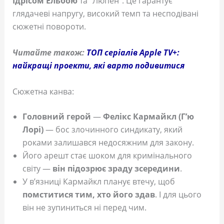
Ідрісом Ельбою
та “Люпен”. Це гарантує
глядачеві напругу, високий темп та несподівані
сюжетні повороти.
Читайте також:
ТОП серіалів Apple TV+:
найкращі проекти, які варто подивитися
Сюжетна канва:
Головний герой
—
Фелікс Кармайкл (Г’ю
Лорі)
— бос злочинного синдикату, який
роками залишався недосяжним для закону.
Його арешт стає шоком для кримінального
світу —
він підозрює зраду зсередини
.
У в’язниці Кармайкл планує втечу, щоб
помститися тим, хто його здав
. І для цього
він не зупиниться ні перед чим.