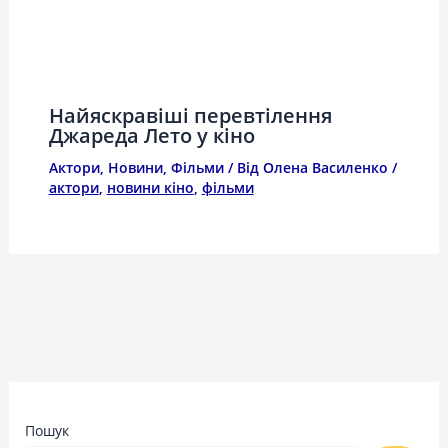
Найяскравіші перевтілення
Джареда Лето у кіно
Актори
,
Новини
,
Фільми
/ Від
Олена Василенко
/
актори
,
новини кіно
,
фільми
Пошук