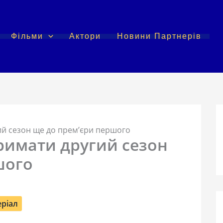
Фільми
Актори
Новини Партнерів
ий сезон ще до прем’єри першого
тримати другий сезон
шого
еріал