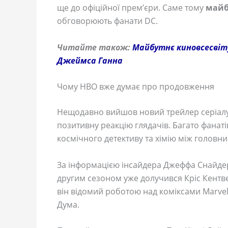
ще до офіційної прем’єри. Саме тому
майб
обговорюють фанати DC.
Читайте також:
Майбутнє киновсесвіту
Джеймса Ганна
Чому HBO вже думає про продовження
Нещодавно вийшов новий трейлер серіалу
позитивну реакцію глядачів. Багато фанат
космічного детективу та хімію між головн
За інформацією інсайдера Джеффа Снайдер
другим сезоном уже долучився Кріс Кентве
він відомий роботою над коміксами Marvel
Дума.