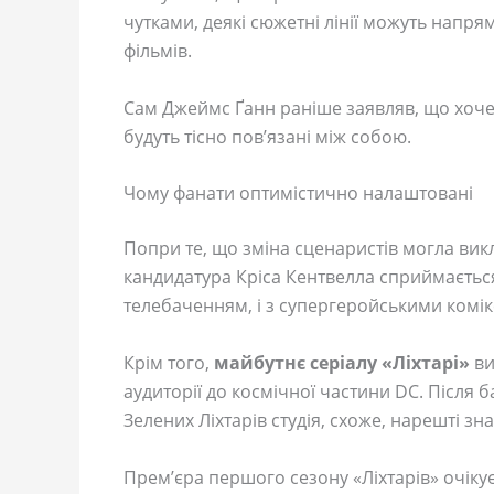
чутками, деякі сюжетні лінії можуть напря
фільмів.
Сам Джеймс Ґанн раніше заявляв, що хоче 
будуть тісно пов’язані між собою.
Чому фанати оптимістично налаштовані
Попри те, що зміна сценаристів могла вик
кандидатура Кріса Кентвелла сприймається
телебаченням, і з супергеройськими комік
Крім того,
майбутнє серіалу «Ліхтарі»
ви
аудиторії до космічної частини DC. Після 
Зелених Ліхтарів студія, схоже, нарешті з
Прем’єра першого сезону «Ліхтарів» очікує