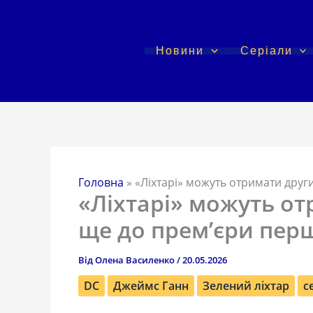
Перейти
до
вмісту
Новини
Серіали
Головна
»
«Ліхтарі» можуть отримати друг
«Ліхтарі» можуть о
ще до прем’єри пер
Від
Олена Василенко
/
20.05.2026
DC
Джеймс Ганн
Зелений ліхтар
с