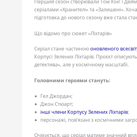
Перший сезон створювали Том Кінг і Деймо
серіалами «Хранителі» та «Залишені». Хо
підготовка до нового сезону вже стала с
Що відомо про сюжет «Ліхтарів»
Серіал стане частиною
оновленого всесві
Корпусі Зелених Ліхтарів. Проєкт описуют
детектива», але у космічному масштабі.
Головними героями стануть:
Гел Джордан;
Джон Стюарт;
інші члени Корпусу Зелених Ліхтарів
;
персонажі, пов’язані з космічними загр
Очікується, що серіал матиме значний вп