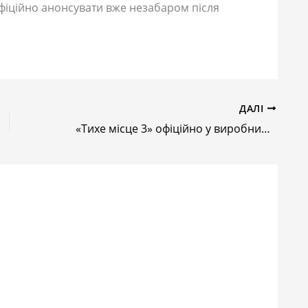
фіційно анонсувати вже незабаром після
ДАЛІ
«Тихе місце 3» офіційно у виробництві: хто повернеться у новому фільмі