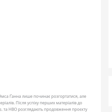
еймса Ґанна лише починає розгортатися, але
еріалів. Після успіху перших матеріалів до
os. та HBO розглядають продовження проєкту