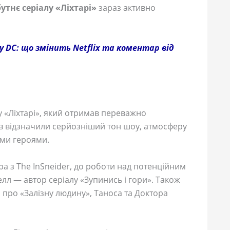
утнє серіалу «Ліхтарі»
зараз активно
 DC: що змінить Netflix та коментар від
 «Ліхтарі», який отримав переважно
ів відзначили серйозніший тон шоу, атмосферу
ими героями.
а з The InSneider, до роботи над потенційним
лл — автор серіалу «Зупинись і гори». Також
 про «Залізну людину», Таноса та Доктора