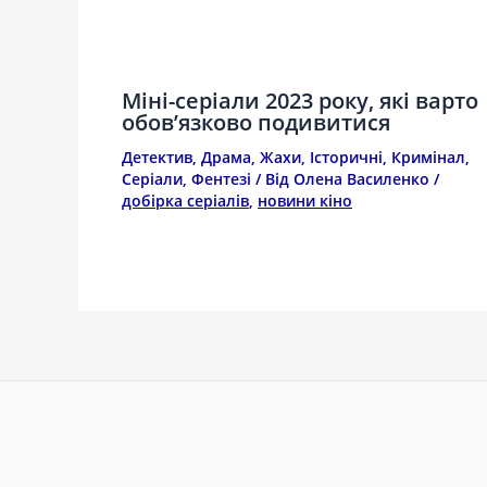
Міні-серіали 2023 року, які варто
обов’язково подивитися
Детектив
,
Драма
,
Жахи
,
Історичні
,
Кримінал
,
Серіали
,
Фентезі
/ Від
Олена Василенко
/
добірка серіалів
,
новини кіно