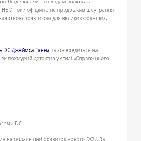
н Лінделоф, якого глядачі знають за
ча HBO поки офіційно не продовжив шоу, рання
тандартною практикою для великих франшиз.
ту DC Джеймса Ґанна
та зосередиться на
ь як похмурий детектив у стилі «Справжнього
озами DC.
лив на подальший розвиток нового DCU. За