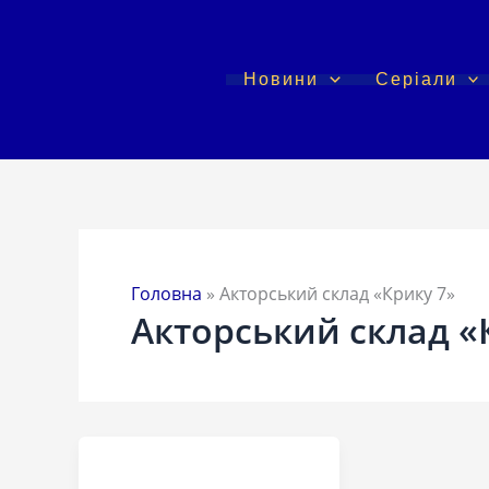
Перейти
до
вмісту
Новини
Серіали
Головна
»
Акторський склад «Крику 7»
Акторський склад «