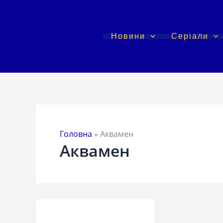
Перейти
до
вмісту
Новини
Серіали
Головна
»
Аквамен
Аквамен