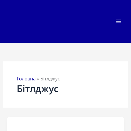
Перейти
до
вмісту
Головна
»
Бітлджус
Бітлджус