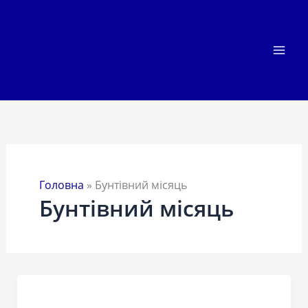
Перейти
до
вмісту
Головна
»
Бунтівний місяць
Бунтівний місяць