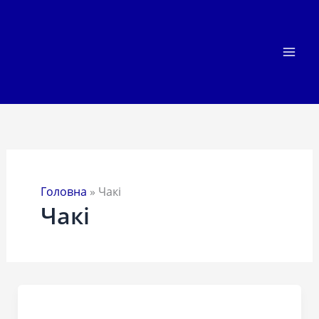
Перейти
до
вмісту
Головна
»
Чакі
Чакі