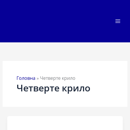
Перейти
до
вмісту
Головна
»
Четверте крило
Четверте крило