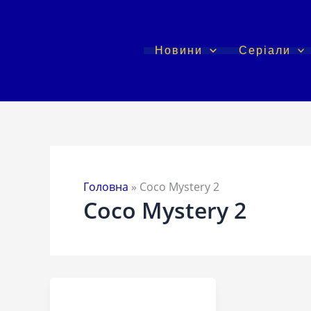
Перейти
до
вмісту
Новини
Серіали
Головна
»
Coco Mystery 2
Coco Mystery 2