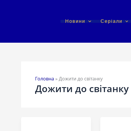
Перейти
до
вмісту
Новини
Серіали
Головна
»
Дожити до світанку
Дожити до світанку