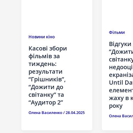
Фільми
Новини кіно
Відгуки
Касові збори
“Дожит
фільмів за
світанку
тиждень:
недооц
результати
екраніз
“Грішників”,
Until D
“Дожити до
елемен
світанку” та
жаху в 
“Аудитор 2”
року
Олена Василенко
/
28.04.2025
Олена Васи