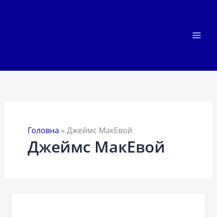
Перейти
до
вмісту
Головна
»
Джеймс МакЕвой
Джеймс МакЕвой