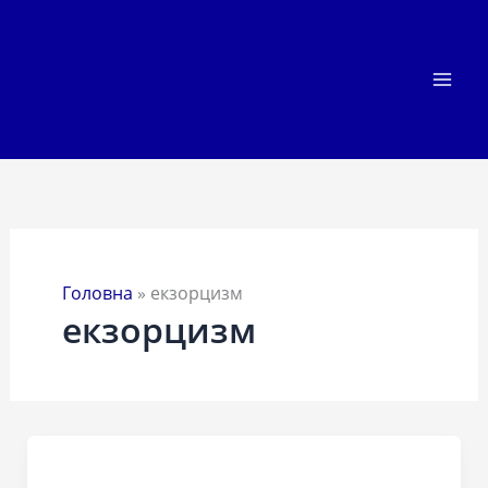
Перейти
до
вмісту
Головна
»
екзорцизм
екзорцизм