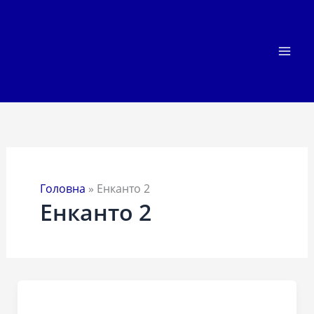
Перейти
до
вмісту
Головна
»
Енканто 2
Енканто 2