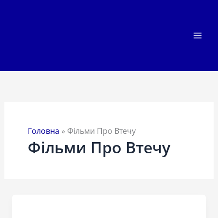
Перейти
до
вмісту
Головна
»
Фільми Про Втечу
Фільми Про Втечу