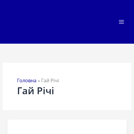
Перейти
до
вмісту
Головна
»
Гай Річі
Гай Річі