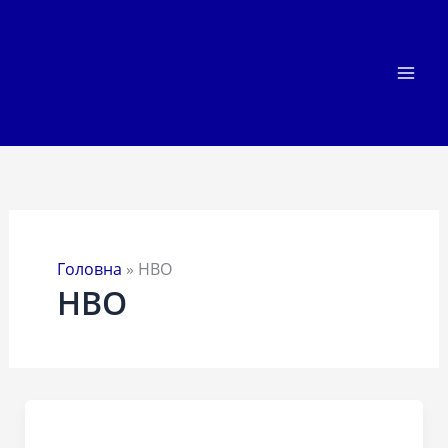
Перейти
до
вмісту
Головна
»
HBO
HBO