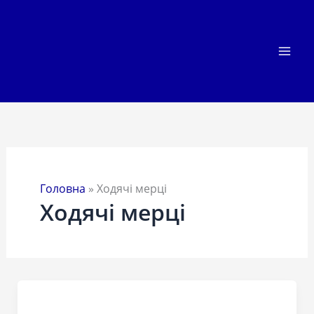
Перейти
до
вмісту
Головна
»
Ходячі мерці
Ходячі мерці