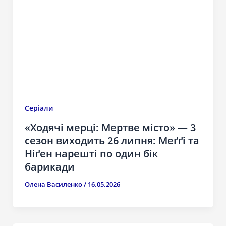
Серіали
«Ходячі мерці: Мертве місто» — 3
сезон виходить 26 липня: Меґґі та
Ніґен нарешті по один бік
барикади
Олена Василенко
/
16.05.2026