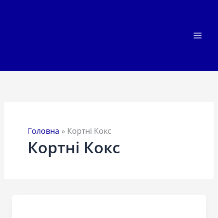
Перейти
до
вмісту
Головна
»
Кортні Кокс
Кортні Кокс