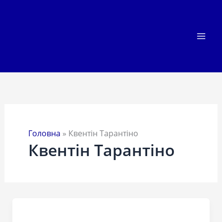
Перейти
до
вмісту
Головна
»
Квентін Тарантіно
Квентін Тарантіно