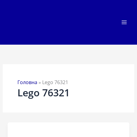
Перейти
до
вмісту
Головна
»
Lego 76321
Lego 76321