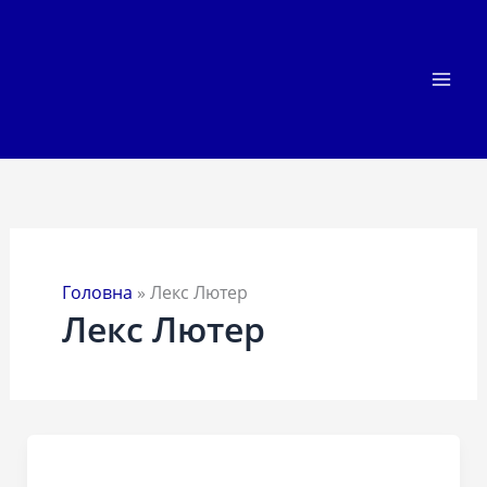
Перейти
до
вмісту
Головна
»
Лекс Лютер
Лекс Лютер