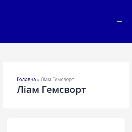
Перейти
до
вмісту
Головна
»
Ліам Гемсворт
Ліам Гемсворт