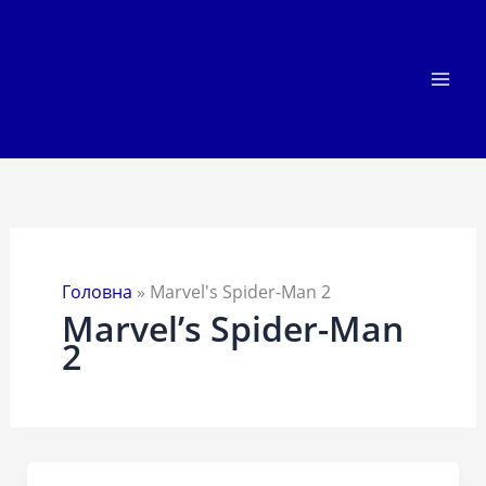
Перейти
до
вмісту
Головна
»
Marvel's Spider-Man 2
Marvel’s Spider-Man
2