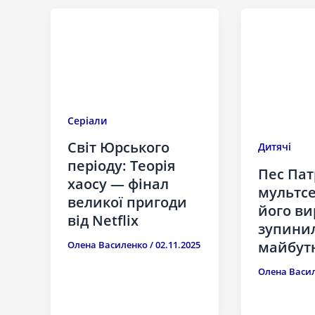
Серіали
Світ Юрського
Дитячі
періоду: Теорія
Пес Пат
хаосу — фінал
мультсе
великої пригоди
його в
від Netflix
зупинил
майбутн
Олена Василенко
/
02.11.2025
Олена Васи