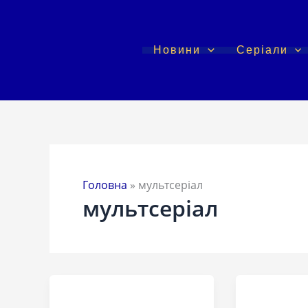
Перейти
до
вмісту
Новини
Серіали
Головна
»
мультсеріал
мультсеріал