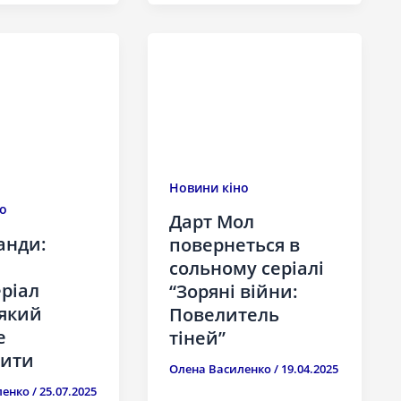
Новини кіно
о
Дарт Мол
анди:
повернеться в
сольному серіалі
ріал
“Зоряні війни:
 який
Повелитель
е
тіней”
тити
Олена Василенко
/
19.04.2025
ленко
/
25.07.2025