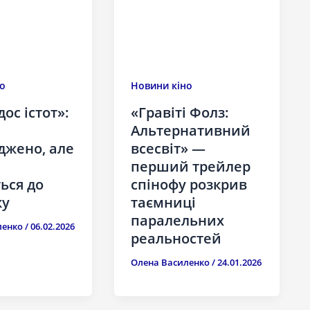
о
Новини кіно
ос істот»:
«Гравіті Фолз:
Альтернативний
джено, але
всесвіт» —
перший трейлер
ься до
спінофу розкрив
ку
таємниці
паралельних
ленко
/
06.02.2026
реальностей
Олена Василенко
/
24.01.2026