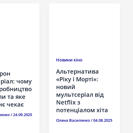
Новини кіно
Альтернатива
рон
«Ріку і Морті»:
ріал: чому
новий
иробництво
мультсеріал від
и та яке
Netflix з
є чекає
потенціалом хіта
ленко
/
24.09.2025
Олена Василенко
/
04.08.2025