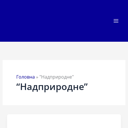
Перейти
до
вмісту
Головна
»
"Надприродне"
“Надприродне”