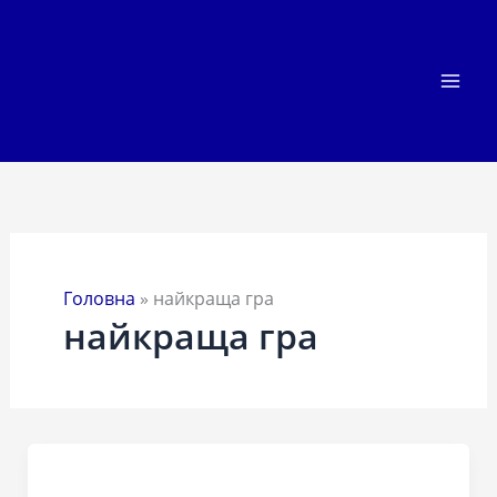
Перейти
до
вмісту
Головна
»
найкраща гра
найкраща гра