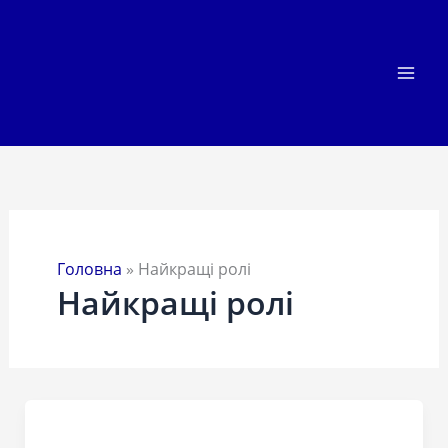
Перейти
до
вмісту
Головна
»
Найкращі ролі
Найкращі ролі