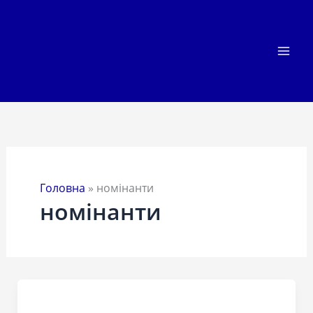
Перейти
до
вмісту
Головна
»
номінанти
номінанти