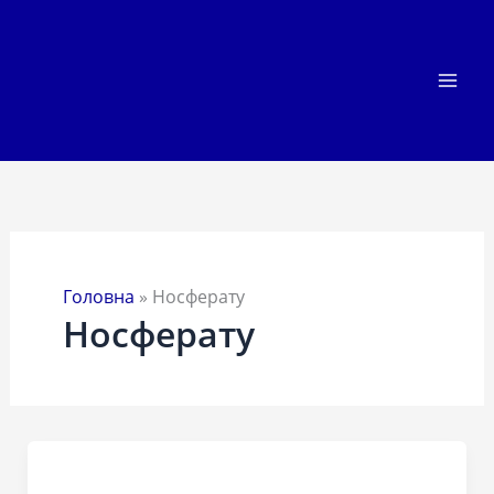
Перейти
до
вмісту
Головна
»
Носферату
Носферату