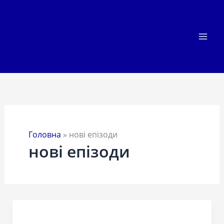
Перейти
до
вмісту
Головна
»
нові епізоди
нові епізоди