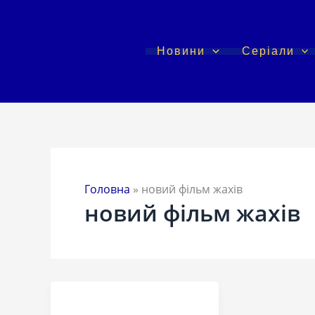
Перейти
до
вмісту
Новини
Серіали
Головна
»
новий фільм жахів
новий фільм жахів