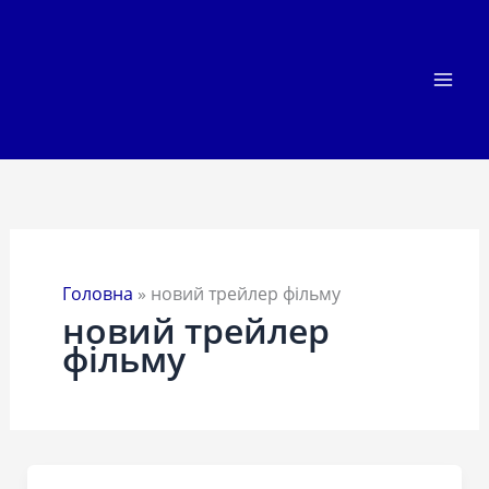
Перейти
до
вмісту
Головна
»
новий трейлер фільму
новий трейлер
фільму