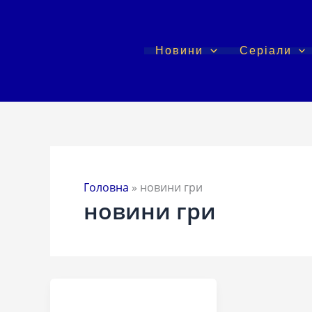
Перейти
до
вмісту
Новини
Серіали
Головна
»
новини гри
новини гри