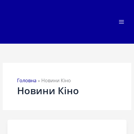
Перейти
до
вмісту
Головна
»
Новини Кіно
Новини Кіно