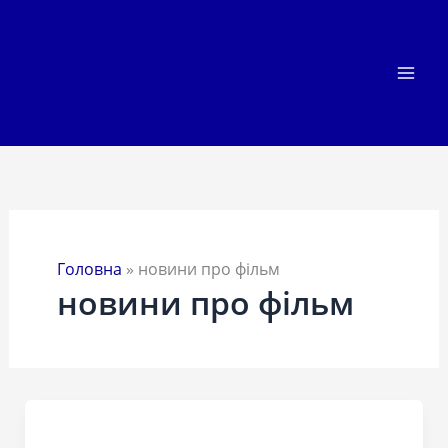
Перейти
до
вмісту
Головна
»
новини про фільм
новини про фільм