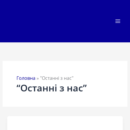
Перейти
до
вмісту
Головна
»
"Останні з нас"
“Останні з нас”