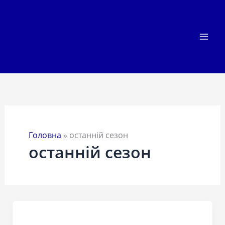
Перейти
до
вмісту
Головна
»
останній сезон
останній сезон