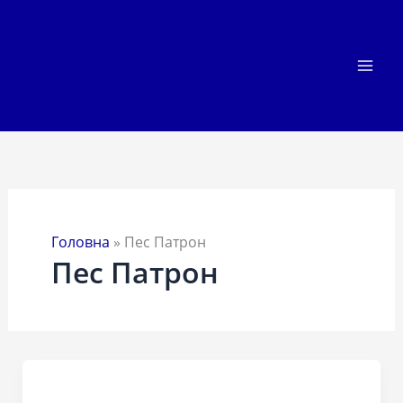
Перейти
до
вмісту
Головна
»
Пес Патрон
Пес Патрон