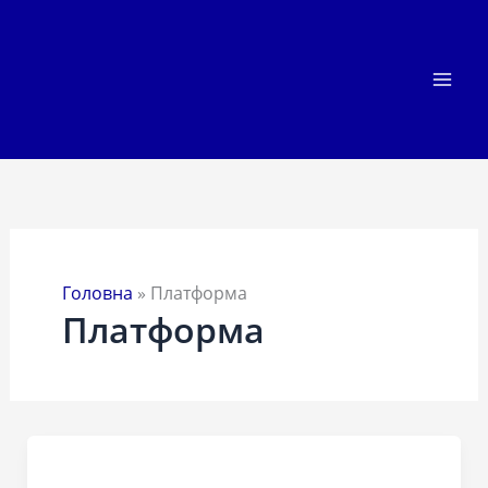
Перейти
до
вмісту
Головна
»
Платформа
Платформа