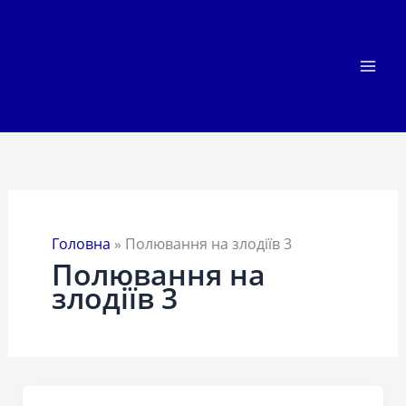
Перейти
до
вмісту
Головна
»
Полювання на злодіїв 3
Полювання на
злодіїв 3