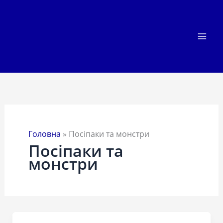
Перейти
до
вмісту
Головна
»
Посіпаки та монстри
Посіпаки та
монстри